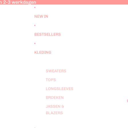
nen 2-3 werkdagen
nen 2-3 werkdagen
NEW IN
BESTSELLERS
KLEDING
SWEATERS
TOPS
LONGSLEEVES
BROEKEN
JASSEN &
BLAZERS