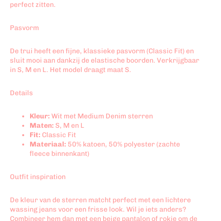
perfect zitten.
Pasvorm
De trui heeft een fijne, klassieke pasvorm (Classic Fit) en
sluit mooi aan dankzij de elastische boorden. Verkrijgbaar
in S, M en L. Het model draagt maat S.
Details
Kleur:
Wit met Medium Denim sterren
Maten:
S, M en L
Fit:
Classic Fit
Materiaal:
50% katoen, 50% polyester (zachte
fleece binnenkant)
Outfit inspiration
De kleur van de sterren matcht perfect met een lichtere
wassing jeans voor een frisse look. Wil je iets anders?
Combineer hem dan met een beige pantalon of rokje om de