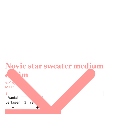
Novie star sweater medium
denim
€49,99
Maat
Aantal
Aantal
verlagen
verhogen